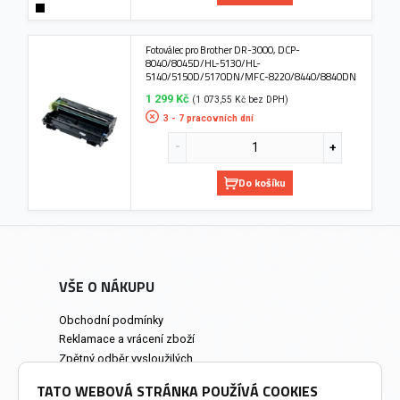
Fotoválec pro Brother DR-3000, DCP-
8040/8045D/HL-5130/HL-
5140/5150D/5170DN/MFC-8220/8440/8840DN
1 299 Kč
(1 073,55 Kč bez DPH)
3 - 7 pracovních dní
Do košíku
VŠE O NÁKUPU
Obchodní podmínky
Reklamace a vrácení zboží
Zpětný odběr vysloužilých
elektrozařízení
TATO WEBOVÁ STRÁNKA POUŽÍVÁ COOKIES
Prodejna a osobní odběr