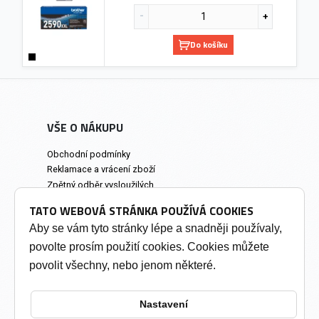
Do košíku
VŠE O NÁKUPU
Obchodní podmínky
Reklamace a vrácení zboží
Zpětný odběr vysloužilých
elektrozařízení
TATO WEBOVÁ STRÁNKA POUŽÍVÁ COOKIES
Prodejna a osobní odběr
Aby se vám tyto stránky lépe a snadněji používaly,
povolte prosím použití cookies. Cookies můžete
INFORMACE
povolit všechny, nebo jenom některé.
Výkup tonerů
Soukromí a cookies
Nastavení
Kontakty