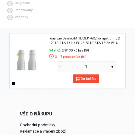
Originální
Renovovaný
Všechny
Toner pro Develop MT II, 8931-602 kompatibilní, D
1211/1212/1311/1312/1511/1512/1513/1514
949 Kč
(784,30 Kč bez DPH)
3 - 7 pracovních dní
Do košíku
VŠE O NÁKUPU
Obchodní podmínky
Reklamace a vrácení zboží