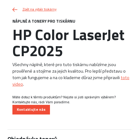
Zpět na výběr tiskárny
NÁPLNĚ A TONERY PRO TISKÁRNU
HP Color LaserJet
CP2025
Všechny náplně, které pro tuto tiskárnu nabízíme jsou
prověřené a stojíme za jejich kvalitou. Pro lepší představu o
tom jak fungujeme a na co klademe důraz jsme připravili
toto
video
.
Máte dotaz k těmto produktům? Nejste si jisti správným výběrem?
Kontaktujte nás, rádi Vám poradíme.
Kontaktujte nás
Objednávka tonerů