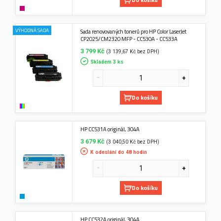
VÝHODNÁ SADA
Sada renovovaných tonerů pro HP Color LaserJet
CP2025/CM2320 MFP - CC530A - CC533A
3 799 Kč
(3 139,67 Kč bez DPH)
Skladem 3 ks
Do košíku
HP CC531A originál, 304A
3 679 Kč
(3 040,50 Kč bez DPH)
K odeslání do 48 hodin
Do košíku
HP CC532A originál, 304A