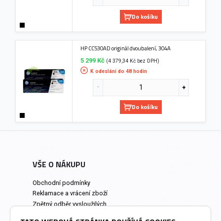
Do košíku
HP CC530AD originál dvoubalení, 304A
5 299 Kč
(4 379,34 Kč bez DPH)
K odeslání do 48 hodin
Do košíku
VŠE O NÁKUPU
Obchodní podmínky
Reklamace a vrácení zboží
Zpětný odběr vysloužilých
elektrozařízení