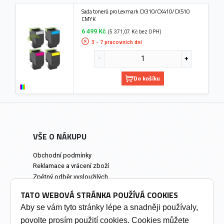
Sada tonerů pro Lexmark CX310/CX410/CX510
CMYK
6 499 Kč
(5 371,07 Kč bez DPH)
3 - 7 pracovních dní
Do košíku
VŠE O NÁKUPU
Obchodní podmínky
Reklamace a vrácení zboží
Zpětný odběr vysloužilých
elektrozařízení
TATO WEBOVÁ STRÁNKA POUŽÍVÁ COOKIES
Prodejna a osobní odběr
Aby se vám tyto stránky lépe a snadněji používaly,
povolte prosím použití cookies. Cookies můžete