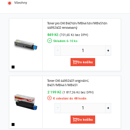
Všechny
Toner pro OKI B401dn/MB441dn/MB451dn
44992402 renovovaný
849 Kč
(701,65 Kč bez DPH)
Skladem 6-10 ks
Do košíku
Toner OKI 44992401 originální,
B401/MB441/MB451
2 199 Kč
(1 817,36 Kč bez DPH)
K odeslání do 48 hodin
Do košíku