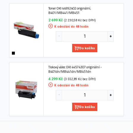
Toner OKI 44992402 originální,
B401/MB441/MB451
2 699 Kč
(2 230,58 Kč bez DPH)
K odeslání do 48 hodin
Do košíku
Tiskový válec OKI 44574307 originální -
B401dn/MB441dn/MB451dn
4 299 Kč
(3 552,89 Kč bez DPH)
K odeslání do 48 hodin
Do košíku