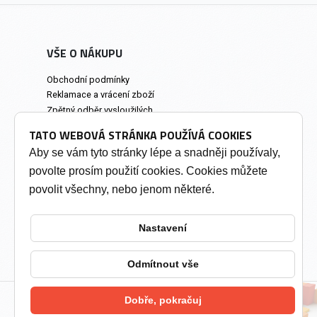
VŠE O NÁKUPU
Obchodní podmínky
Reklamace a vrácení zboží
Zpětný odběr vysloužilých
elektrozařízení
TATO WEBOVÁ STRÁNKA POUŽÍVÁ COOKIES
Prodejna a osobní odběr
Aby se vám tyto stránky lépe a snadněji používaly,
povolte prosím použití cookies. Cookies můžete
INFORMACE
povolit všechny, nebo jenom některé.
Výkup tonerů
Soukromí a cookies
Nastavení
Kontakty
Změnit nastavení cookies
Odmítnout vše
Dobře, pokračuj
2026 © Tonery Olomouc - Tonery do tiskáren