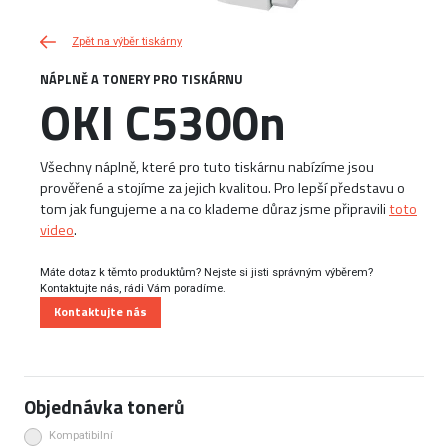
Zpět na výběr tiskárny
NÁPLNĚ A TONERY PRO TISKÁRNU
OKI C5300n
Všechny náplně, které pro tuto tiskárnu nabízíme jsou
prověřené a stojíme za jejich kvalitou. Pro lepší představu o
tom jak fungujeme a na co klademe důraz jsme připravili
toto
video
.
Máte dotaz k těmto produktům? Nejste si jisti správným výběrem?
Kontaktujte nás, rádi Vám poradíme.
Kontaktujte nás
Objednávka tonerů
Kompatibilní