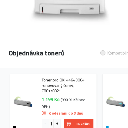
Objednávka tonerů
Kompatibiln
Toner pro OKI 44643004
renovovaný černý,
C801/C821
1 199 Kč
(990,91 Kč bez
DPH)
K odeslání do 3 dnů
Do košíku