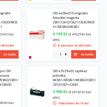
ginální
OKI 44064010 originální
fotoválec magenta
1/C830/MC8
C801/C810/C821/C830/MC8
61
51/MC860/MC861
4 199 Kč
,25 Kč bez
(3 470,25 Kč bez
DPH)
o 48 hodin
K odeslání do 48 hodin
Do košíku
Do košíku
 pro OKI
OKI 43529405 zapékací
ovaná,
jednotka,
C860/C801/
MC851/MC861/MC860/C801/
0/C8600
C810/C821/C830
3 990 Kč
(3 297,52 Kč bez
DPH)
,85 Kč bez
Odesíláme do 14 dní