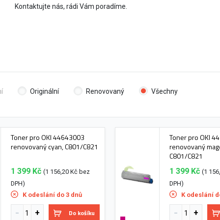
Kontaktujte nás, rádi Vám poradíme.
í
Originální
Renovovaný
Všechny
Toner pro OKI 44643003
Toner pro OKI 4
renovovaný cyan, C801/C821
renovovaný mag
C801/C821
1 399 Kč
1 399 Kč
(1 156,20 Kč bez
(1 156
DPH)
DPH)
K odeslání do 3 dnů
K odeslání d
Do košíku