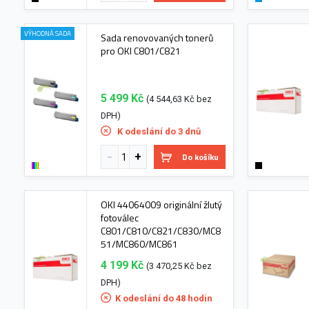
VÝHODNÁ SADA
Sada renovovaných tonerů
pro OKI C801/C821
5 499 Kč
(4 544,63 Kč bez
DPH)
K odeslání do 3 dnů
Do košíku
OKI 44064009 originální žlutý
fotoválec
C801/C810/C821/C830/MC8
51/MC860/MC861
4 199 Kč
(3 470,25 Kč bez
DPH)
K odeslání do 48 hodin