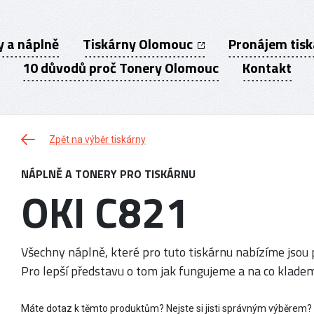
y a náplně
Tiskárny Olomouc
Pronájem tis
10 důvodů proč Tonery Olomouc
Kontakt
Zpět na výběr tiskárny
NÁPLNĚ A TONERY PRO TISKÁRNU
OKI C821
Všechny náplně, které pro tuto tiskárnu nabízíme jsou p
Pro lepší představu o tom jak fungujeme a na co kladem
Máte dotaz k těmto produktům? Nejste si jisti správným výběrem?