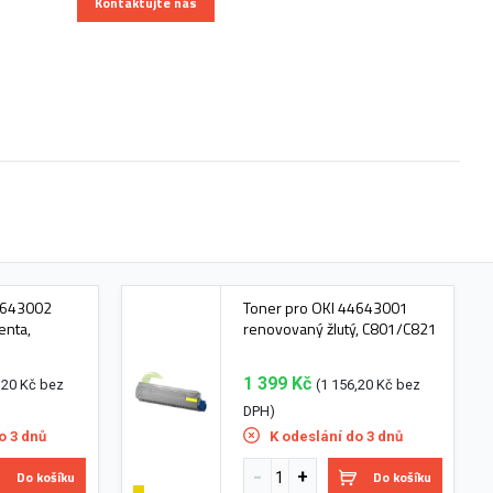
Kontaktujte nás
4643002
Toner pro OKI 44643001
enta,
renovovaný žlutý, C801/C821
1 399 Kč
,20 Kč bez
(1 156,20 Kč bez
DPH)
o 3 dnů
K odeslání do 3 dnů
Do košíku
Do košíku