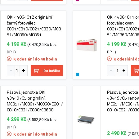
OKI 44064012 originální
OKI 44064011 ori
černý fotoválec
fotoválec cyan
C801/C810/C821/C830/MC8
C801/C810/C82
51/MC860/MC861
51/MC860/MC8
4 199 Kč
4 199 Kč
(3 470,25 Kč bez
(3 470
DPH)
DPH)
K odeslání do 48 hodin
K odeslání d
Do košíku
Pásová jednotka OKI
Pásová jednotka
43449705 originální,
43449705 renov
MC851/MC861/MC860/C801/
MC851/MC861/M
C810/C821/C830/C8600
C810/C821/C83
4 299 Kč
(3 552,89 Kč bez
DPH)
2 490 Kč
(2 057
K odeslání do 48 hodin