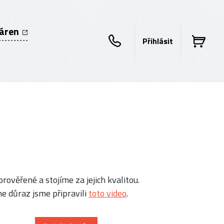
káren
Přihlásit
rověřené a stojíme za jejich kvalitou.
e důraz jsme připravili
toto video
.