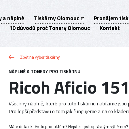
y a náplně
Tiskárny Olomouc
Pronájem tis
10 důvodů proč Tonery Olomouc
Kontakt
Zpět na výběr tiskárny
NÁPLNĚ A TONERY PRO TISKÁRNU
Ricoh Aficio 1
Všechny náplně, které pro tuto tiskárnu nabízíme jsou p
Pro lepší představu o tom jak fungujeme a na co kladem
Máte dotaz k těmto produktům? Nejste si jisti správným výběrem?