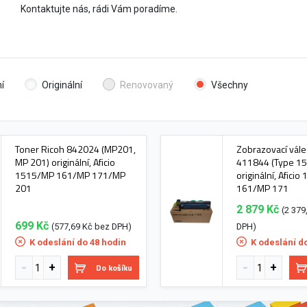
Kontaktujte nás, rádi Vám poradíme.
í
Originální
Renovovaný
Všechny
Toner Ricoh 842024 (MP201,
Zobrazovací vále
MP 201) originální, Aficio
411844 (Type 15
1515/MP 161/MP 171/MP
originální, Afici
201
161/MP 171
2 879 Kč
(2 379
699 Kč
(577,69 Kč bez DPH)
DPH)
K odeslání do 48 hodin
K odeslání d
Do košíku