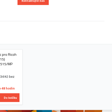
Kontaktujte nás
c pro Ricoh
15)
o 1515/MP
,34 Kč bez
o 48 hodin
Do košíku