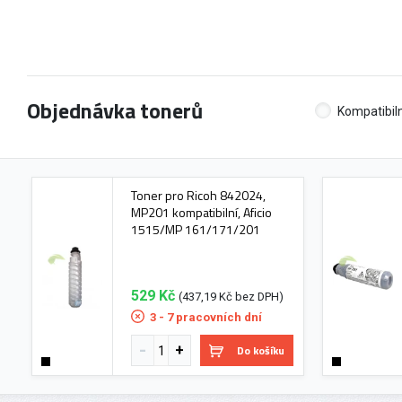
Objednávka tonerů
Kompatibiln
Toner pro Ricoh 842024,
MP201 kompatibilní, Aficio
1515/MP 161/171/201
529 Kč
(437,19 Kč bez DPH)
3 - 7 pracovních dní
Do košíku