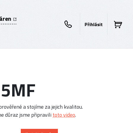
káren
Přihlásit
515MF
rověřené a stojíme za jejich kvalitou.
e důraz jsme připravili
toto video
.