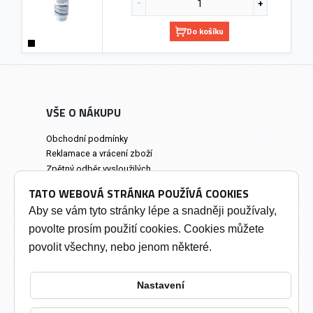
Do košíku
VŠE O NÁKUPU
Obchodní podmínky
Reklamace a vrácení zboží
Zpětný odběr vysloužilých
elektrozařízení
TATO WEBOVÁ STRÁNKA POUŽÍVÁ COOKIES
Prodejna a osobní odběr
Aby se vám tyto stránky lépe a snadněji používaly,
povolte prosím použití cookies. Cookies můžete
INFORMACE
povolit všechny, nebo jenom některé.
Výkup tonerů
Soukromí a cookies
Nastavení
Kontakty
Změnit nastavení cookies