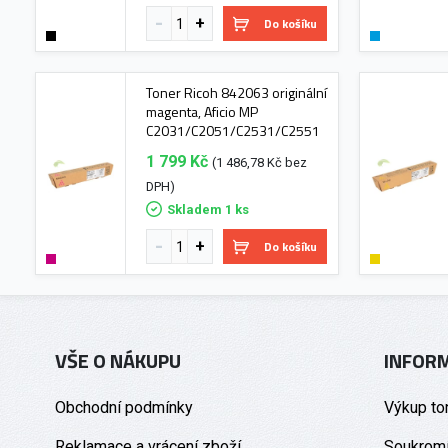
Do košíku
Toner Ricoh 842063 originální
magenta, Aficio MP
C2031/C2051/C2531/C2551
1 799 Kč
(1 486,78 Kč bez
DPH)
Skladem 1 ks
Do košíku
VŠE O NÁKUPU
INFOR
Obchodní podmínky
Výkup to
Reklamace a vrácení zboží
Soukromí