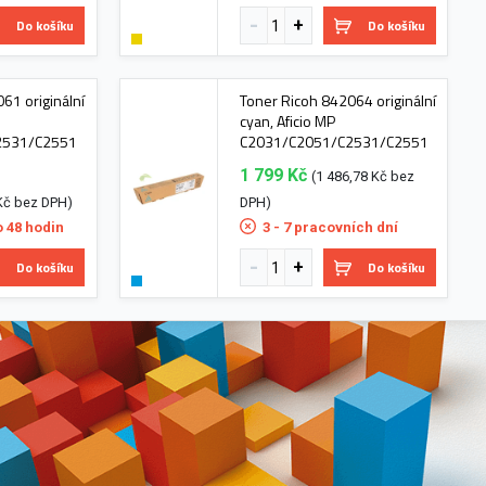
Do košíku
Do košíku
61 originální
Toner Ricoh 842064 originální
cyan, Aficio MP
2531/C2551
C2031/C2051/C2531/C2551
1 799 Kč
(1 486,78 Kč bez
Kč bez DPH)
DPH)
o 48 hodin
3 - 7 pracovních dní
Do košíku
Do košíku