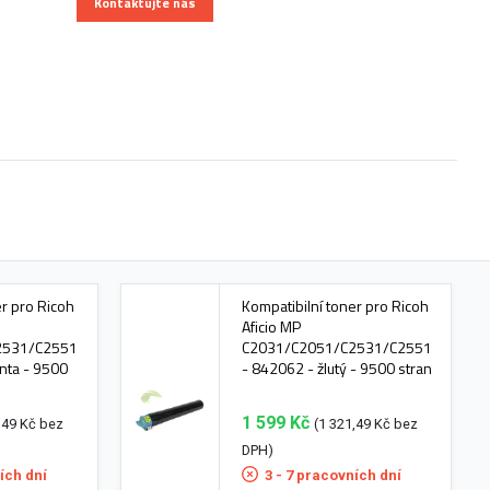
Kontaktujte nás
er pro Ricoh
Kompatibilní toner pro Ricoh
Aficio MP
2531/C2551
C2031/C2051/C2531/C2551
nta - 9500
- 842062 - žlutý - 9500 stran
1 599 Kč
,49 Kč bez
(1 321,49 Kč bez
DPH)
ích dní
3 - 7 pracovních dní