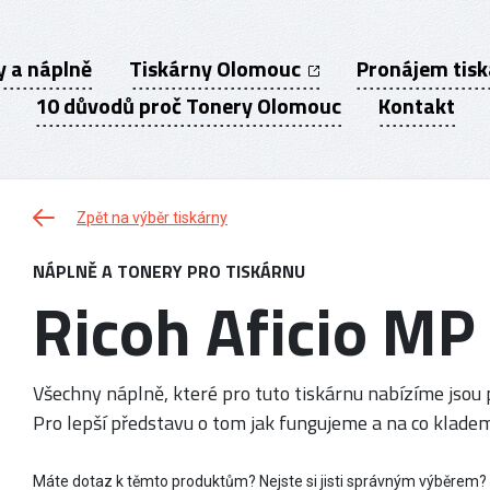
y a náplně
Tiskárny Olomouc
Pronájem tis
10 důvodů proč Tonery Olomouc
Kontakt
Zpět na výběr tiskárny
NÁPLNĚ A TONERY PRO TISKÁRNU
Ricoh Aficio M
Všechny náplně, které pro tuto tiskárnu nabízíme jsou p
Pro lepší představu o tom jak fungujeme a na co kladem
Máte dotaz k těmto produktům? Nejste si jisti správným výběrem?