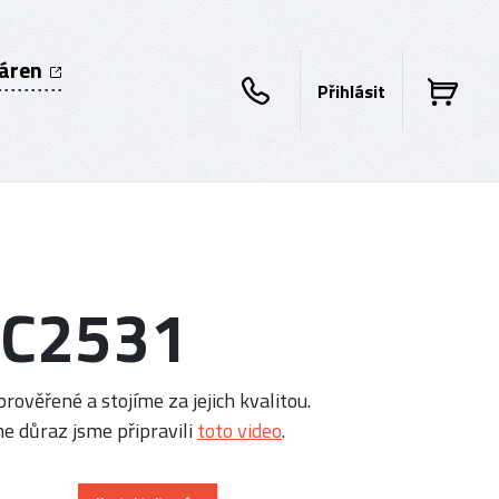
káren
Přihlásit
P C2531
rověřené a stojíme za jejich kvalitou.
e důraz jsme připravili
toto video
.