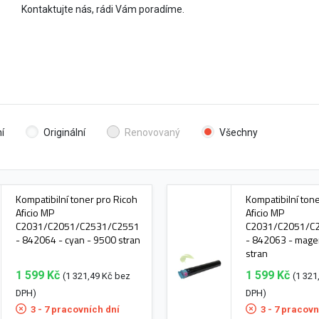
Kontaktujte nás, rádi Vám poradíme.
í
Originální
Renovovaný
Všechny
Kompatibilní toner pro Ricoh
Kompatibilní ton
Aficio MP
Aficio MP
C2031/C2051/C2531/C2551
C2031/C2051/C
- 842064 - cyan - 9500 stran
- 842063 - mage
stran
1 599 Kč
1 599 Kč
(1 321,49 Kč bez
(1 321
DPH)
DPH)
3 - 7 pracovních dní
3 - 7 pracovn