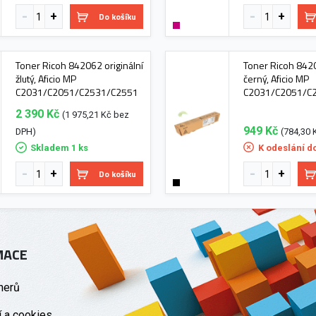
Do košíku
Toner Ricoh 842062 originální
Toner Ricoh 8420
žlutý, Aficio MP
černý, Aficio MP
C2031/C2051/C2531/C2551
C2031/C2051/C
2 390 Kč
(1 975,21 Kč bez
949 Kč
DPH)
(784,30 
Skladem 1 ks
K odeslání d
Do košíku
MACE
nerů
 a cookies