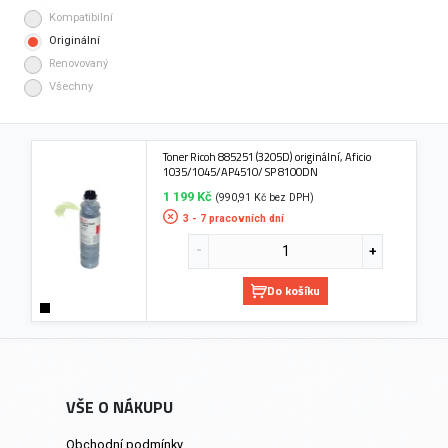
Kompatibilní
Originální
Renovovaný
Všechny
Toner Ricoh 885251 (3205D) originální, Aficio
1035/1045/AP4510/ SP 8100DN
1 199 Kč
(990,91 Kč bez DPH)
3 - 7 pracovních dní
Do košíku
VŠE O NÁKUPU
Obchodní podmínky