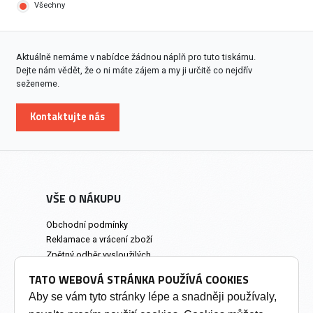
Všechny
Aktuálně nemáme v nabídce žádnou náplň pro tuto tiskárnu.
Dejte nám vědět, že o ni máte zájem a my ji určitě co nejdřív
seženeme.
Kontaktujte nás
VŠE O NÁKUPU
Obchodní podmínky
Reklamace a vrácení zboží
Zpětný odběr vysloužilých
elektrozařízení
TATO WEBOVÁ STRÁNKA POUŽÍVÁ COOKIES
Prodejna a osobní odběr
Aby se vám tyto stránky lépe a snadněji používaly,