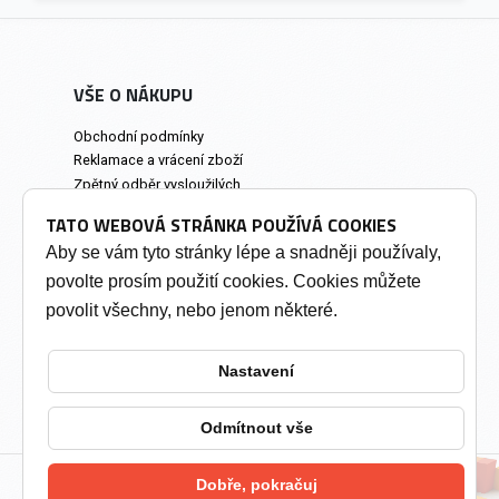
VŠE O NÁKUPU
Obchodní podmínky
Reklamace a vrácení zboží
Zpětný odběr vysloužilých
elektrozařízení
TATO WEBOVÁ STRÁNKA POUŽÍVÁ COOKIES
Prodejna a osobní odběr
Aby se vám tyto stránky lépe a snadněji používaly,
povolte prosím použití cookies. Cookies můžete
INFORMACE
povolit všechny, nebo jenom některé.
Výkup tonerů
Soukromí a cookies
Nastavení
Kontakty
Změnit nastavení cookies
Odmítnout vše
Dobře, pokračuj
2026 © Tonery Olomouc - Tonery do tiskáren