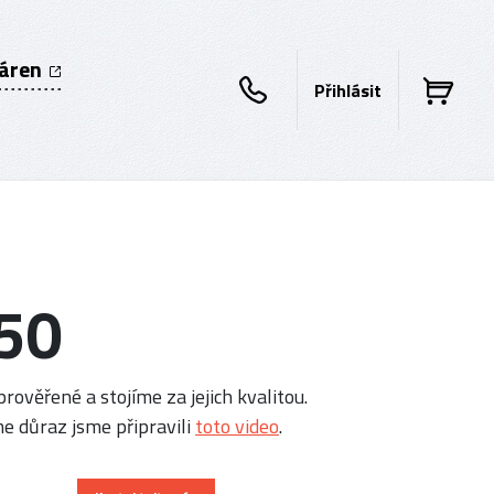
káren
Přihlásit
50
rověřené a stojíme za jejich kvalitou.
e důraz jsme připravili
toto video
.