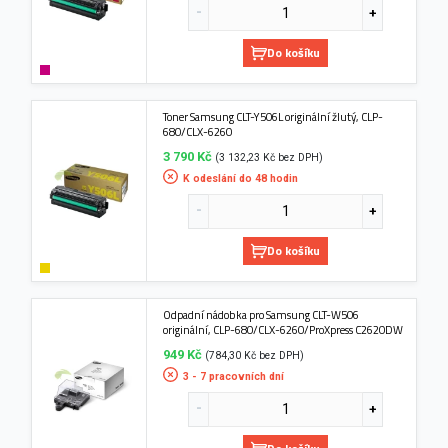
Do košíku
Toner Samsung CLT-Y506L originální žlutý, CLP-
680/CLX-6260
3 790 Kč
(3 132,23 Kč bez DPH)
K odeslání do 48 hodin
Do košíku
Odpadní nádobka pro Samsung CLT-W506
originální, CLP-680/CLX-6260/ProXpress C2620DW
949 Kč
(784,30 Kč bez DPH)
3 - 7 pracovních dní