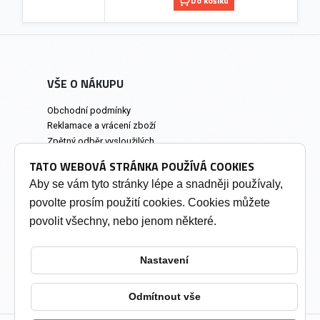
Do košíku
VŠE O NÁKUPU
Obchodní podmínky
Reklamace a vrácení zboží
Zpětný odběr vysloužilých
elektrozařízení
TATO WEBOVÁ STRÁNKA POUŽÍVÁ COOKIES
Prodejna a osobní odběr
Aby se vám tyto stránky lépe a snadněji používaly,
povolte prosím použití cookies. Cookies můžete
INFORMACE
povolit všechny, nebo jenom některé.
Výkup tonerů
Soukromí a cookies
Nastavení
Kontakty
Změnit nastavení cookies
Odmítnout vše