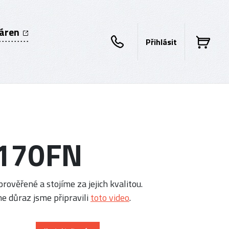
káren
Přihlásit
3170FN
rověřené a stojíme za jejich kvalitou.
e důraz jsme připravili
toto video
.