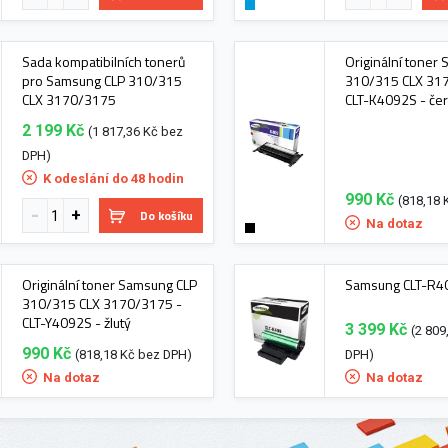
Sada kompatibilních tonerů
Originální toner
pro Samsung CLP 310/315
310/315 CLX 31
CLX 3170/3175
CLT-K4092S - če
2 199 Kč
(1 817,36 Kč bez
DPH)
K odeslání do 48 hodin
990 Kč
(818,18 
Do košíku
Na dotaz
Originální toner Samsung CLP
Samsung CLT-R409
310/315 CLX 3170/3175 -
CLT-Y4092S - žlutý
3 399 Kč
(2 809
990 Kč
(818,18 Kč bez DPH)
DPH)
Na dotaz
Na dotaz