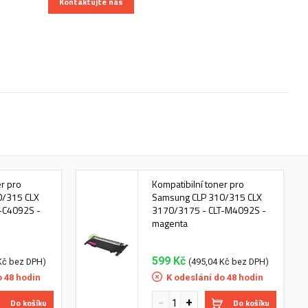
Kontaktujte nás
er pro
Kompatibilní toner pro
0/315 CLX
Samsung CLP 310/315 CLX
-C4092S -
3170/3175 - CLT-M4092S -
magenta
599 Kč
Kč bez DPH)
(495,04 Kč bez DPH)
o 48 hodin
K odeslání do 48 hodin
Do košíku
Do košíku