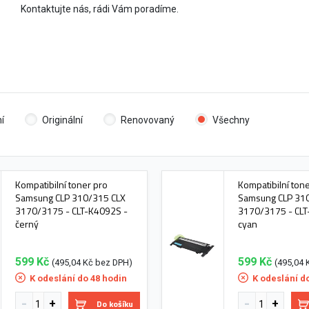
Kontaktujte nás, rádi Vám poradíme.
í
Originální
Renovovaný
Všechny
Kompatibilní toner pro
Kompatibilní ton
Samsung CLP 310/315 CLX
Samsung CLP 31
3170/3175 - CLT-K4092S -
3170/3175 - CLT
černý
cyan
599 Kč
599 Kč
(495,04 Kč bez DPH)
(495,04 
K odeslání do 48 hodin
K odeslání d
Do košíku