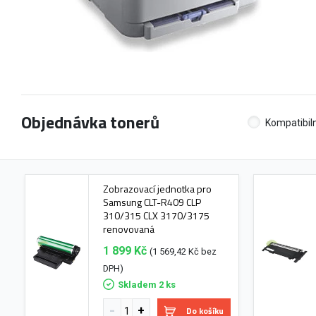
Objednávka tonerů
Kompatibiln
Zobrazovací jednotka pro
Samsung CLT-R409 CLP
310/315 CLX 3170/3175
renovovaná
1 899 Kč
(1 569,42 Kč bez
DPH)
Skladem 2 ks
Do košíku