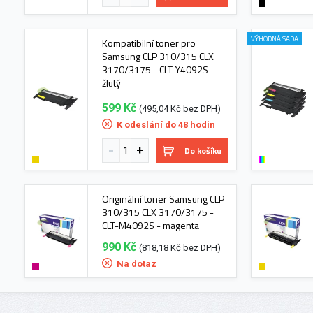
VÝHODNÁ SADA
Kompatibilní toner pro
Samsung CLP 310/315 CLX
3170/3175 - CLT-Y4092S -
žlutý
599 Kč
(495,04 Kč bez DPH)
K odeslání do 48 hodin
Do košíku
Originální toner Samsung CLP
310/315 CLX 3170/3175 -
CLT-M4092S - magenta
990 Kč
(818,18 Kč bez DPH)
Na dotaz