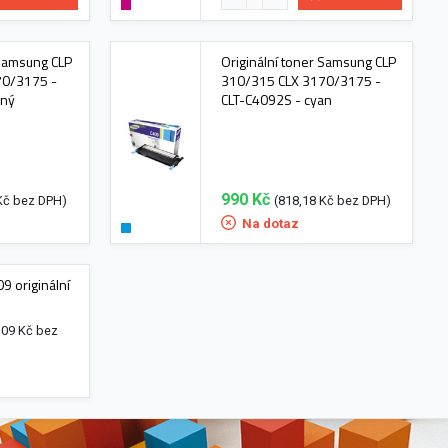
 Samsung CLP
Originální toner Samsung CLP
70/3175 -
310/315 CLX 3170/3175 -
rný
CLT-C4092S - cyan
990 Kč
Kč bez DPH)
(818,18 Kč bez DPH)
Na dotaz
 originální
,09 Kč bez