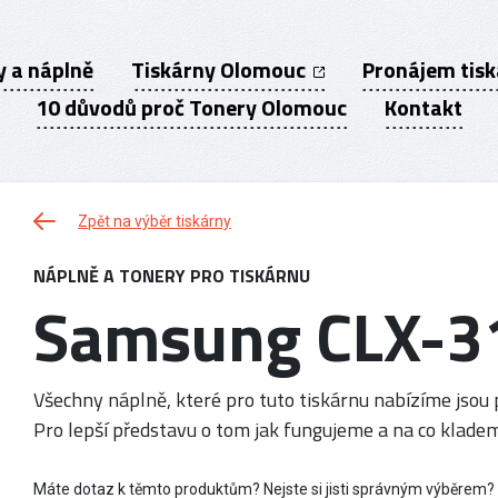
y a náplně
Tiskárny Olomouc
Pronájem tis
10 důvodů proč Tonery Olomouc
Kontakt
Zpět na výběr tiskárny
NÁPLNĚ A TONERY PRO TISKÁRNU
Samsung CLX-
Všechny náplně, které pro tuto tiskárnu nabízíme jsou p
Pro lepší představu o tom jak fungujeme a na co kladem
Máte dotaz k těmto produktům? Nejste si jisti správným výběrem?