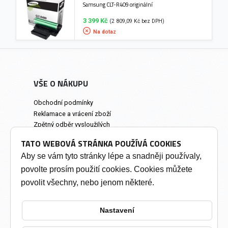
Samsung CLT-R409 originální
3 399 Kč
(2 809,09 Kč bez DPH)
Na dotaz
VŠE O NÁKUPU
Obchodní podmínky
Reklamace a vrácení zboží
Zpětný odběr vysloužilých
elektrozařízení
TATO WEBOVÁ STRÁNKA POUŽÍVÁ COOKIES
Prodejna a osobní odběr
Aby se vám tyto stránky lépe a snadněji používaly,
povolte prosím použití cookies. Cookies můžete
INFORMACE
povolit všechny, nebo jenom některé.
Výkup tonerů
Soukromí a cookies
Nastavení
Kontakty
Změnit nastavení cookies