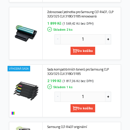
Zobrazovací jednotka pro Samsung CLT-R407, CLP
320/325 CLX 3180/3185 renovovaná
1 899 Kč
(1 569,42 Kč bez DPH)
Skladem 2 ks
Do košíku
VÝHODNÁ SADA
Sada kompatibilních tonerů pro Samsung CLP
320/325 CLX 3180/3185
2 199 Kč
(1 817,36 Kč bez DPH)
Skladem 1 ks
Do košíku
Samsung CLT-R407 originální