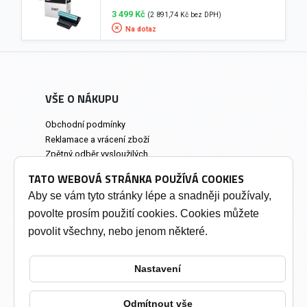
3 499 Kč
(2 891,74 Kč bez DPH)
Na dotaz
VŠE O NÁKUPU
Obchodní podmínky
Reklamace a vrácení zboží
Zpětný odběr vysloužilých
elektrozařízení
TATO WEBOVÁ STRÁNKA POUŽÍVÁ COOKIES
Prodejna a osobní odběr
Aby se vám tyto stránky lépe a snadněji používaly,
povolte prosím použití cookies. Cookies můžete
INFORMACE
povolit všechny, nebo jenom některé.
Výkup tonerů
Soukromí a cookies
Nastavení
Kontakty
Změnit nastavení cookies
Odmítnout vše