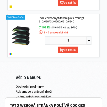
Do košíku
VÝHODNÁ SADA
Sada renovovaných tonerů pro Samsung CLP
610/660/CLX 6200/6210/6240
7 199 Kč
(5 949,59 Kč bez DPH)
3 - 7 pracovních dní
Do košíku
VŠE O NÁKUPU
Obchodní podmínky
Reklamace a vrácení zboží
Zpětný odběr vysloužilých
elektrozařízení
TATO WEBOVÁ STRÁNKA POUŽÍVÁ COOKIES
Prodejna a osobní odběr