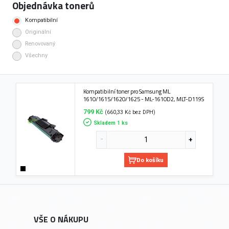
Objednávka tonerů
Kompatibilní
Originální
Renovovaný
Všechny
Kompatibilní toner pro Samsung ML
1610/1615/1620/1625 - ML-1610D2, MLT-D119S
799 Kč
(660,33 Kč bez DPH)
Skladem 1 ks
Do košíku
VŠE O NÁKUPU