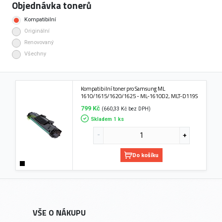
Objednávka tonerů
Kompatibilní
Originální
Renovovaný
Všechny
Kompatibilní toner pro Samsung ML
1610/1615/1620/1625 - ML-1610D2, MLT-D119S
799 Kč
(660,33 Kč bez DPH)
Skladem 1 ks
Do košíku
VŠE O NÁKUPU