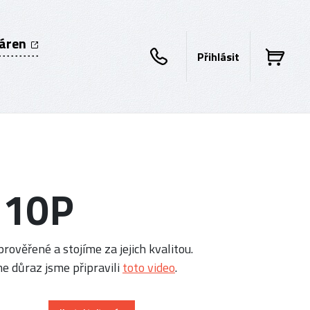
káren
Přihlásit
710P
rověřené a stojíme za jejich kvalitou.
e důraz jsme připravili
toto video
.