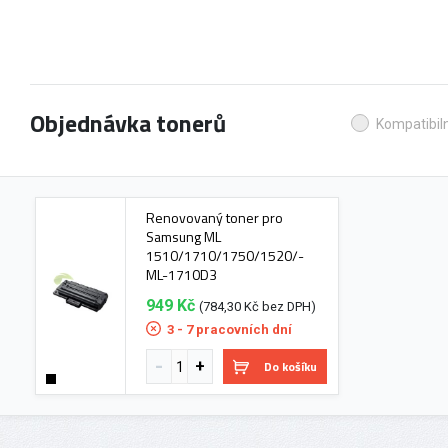
Objednávka tonerů
Kompatibiln
Renovovaný toner pro
Samsung ML
1510/1710/1750/1520/-
ML-1710D3
949 Kč
(784,30 Kč bez DPH)
3 - 7 pracovních dní
Do košíku