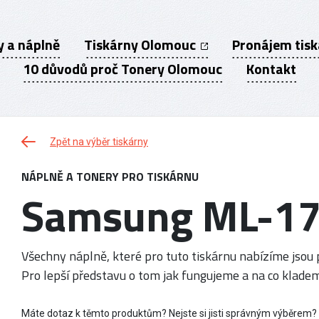
y a náplně
Tiskárny Olomouc
Pronájem tis
10 důvodů proč Tonery Olomouc
Kontakt
Zpět na výběr tiskárny
NÁPLNĚ A TONERY PRO TISKÁRNU
Samsung ML-1
Všechny náplně, které pro tuto tiskárnu nabízíme jsou p
Pro lepší představu o tom jak fungujeme a na co kladem
Máte dotaz k těmto produktům? Nejste si jisti správným výběrem?