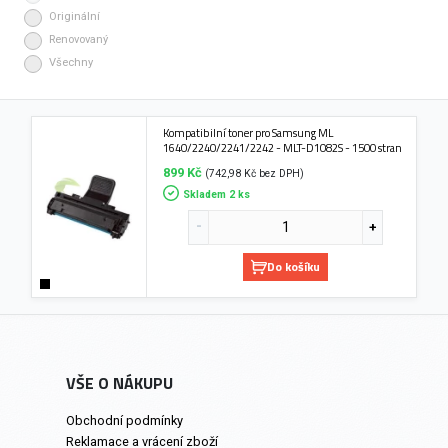
Originální
Renovovaný
Všechny
Kompatibilní toner pro Samsung ML
1640/2240/2241/2242 - MLT-D1082S - 1500 stran
899 Kč
(742,98 Kč bez DPH)
Skladem 2 ks
Do košíku
VŠE O NÁKUPU
Obchodní podmínky
Reklamace a vrácení zboží