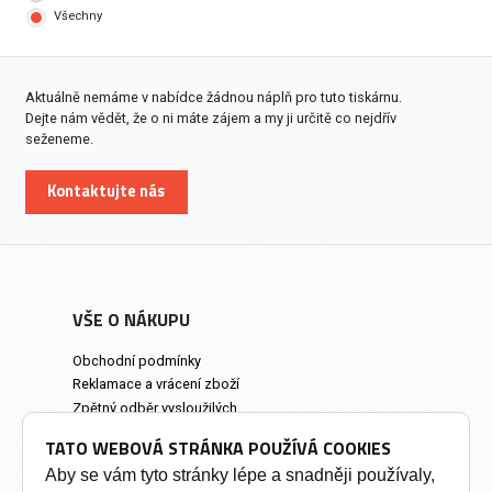
Všechny
Aktuálně nemáme v nabídce žádnou náplň pro tuto tiskárnu.
Dejte nám vědět, že o ni máte zájem a my ji určitě co nejdřív
seženeme.
Kontaktujte nás
VŠE O NÁKUPU
Obchodní podmínky
Reklamace a vrácení zboží
Zpětný odběr vysloužilých
elektrozařízení
TATO WEBOVÁ STRÁNKA POUŽÍVÁ COOKIES
Prodejna a osobní odběr
Aby se vám tyto stránky lépe a snadněji používaly,