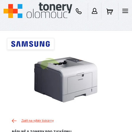
Zpět na výběr tiskárny
NÁPLNĚ A TONERY PRO TISKÁRNU