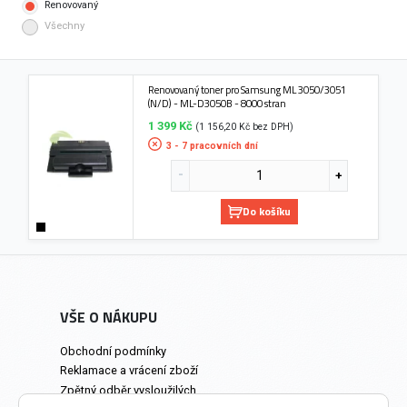
Renovovaný
Všechny
Renovovaný toner pro Samsung ML 3050/3051
(N/D) - ML-D3050B - 8000 stran
1 399 Kč
(1 156,20 Kč bez DPH)
3 - 7 pracovních dní
Do košíku
VŠE O NÁKUPU
Obchodní podmínky
Reklamace a vrácení zboží
Zpětný odběr vysloužilých