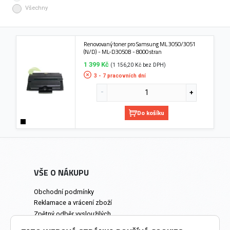
Všechny
Renovovaný toner pro Samsung ML 3050/3051
(N/D) - ML-D3050B - 8000 stran
1 399 Kč
(1 156,20 Kč bez DPH)
3 - 7 pracovních dní
Do košíku
VŠE O NÁKUPU
Obchodní podmínky
Reklamace a vrácení zboží
Zpětný odběr vysloužilých
elektrozařízení