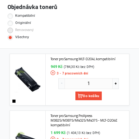
Objednávka tonerů
Kompatibilní
Originální
Renovovaný
Všechny
Toner pro Samsung MLT-D204L kompatibilní
949 Kč
(784,30 Kč bez DPH)
3 - 7 pracovních dní
Do košíku
Toner pro Samsung ProXpress
M3825/M3875/M4025/M4075 - MLT-D204E
kompatibilní
1 699 Kč
(1 404,13 Kč bez DPH)