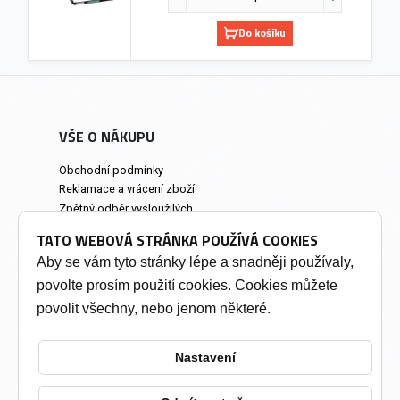
Do košíku
VŠE O NÁKUPU
Obchodní podmínky
Reklamace a vrácení zboží
Zpětný odběr vysloužilých
elektrozařízení
TATO WEBOVÁ STRÁNKA POUŽÍVÁ COOKIES
Prodejna a osobní odběr
Aby se vám tyto stránky lépe a snadněji používaly,
povolte prosím použití cookies. Cookies můžete
INFORMACE
povolit všechny, nebo jenom některé.
Výkup tonerů
Soukromí a cookies
Nastavení
Kontakty
Změnit nastavení cookies