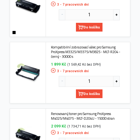
3 - 7 pracovních dní
Do košíku
Kompatibilní zobrazovací válec pro Samsung
ProXpress M3325/M3375/M3825 - MLT-R204 -
černý - 30000 s
1 899 Kč
(1 569,42 Kč bez DPH)
3 - 7 pracovních dní
Do košíku
Renovovaný toner pro Samsung ProXpress
M4025/M4075 - MLT-D204U - 15000 stran
2 099 Kč
(1 734,71 Kč bez DPH)
3 - 7 pracovních dní