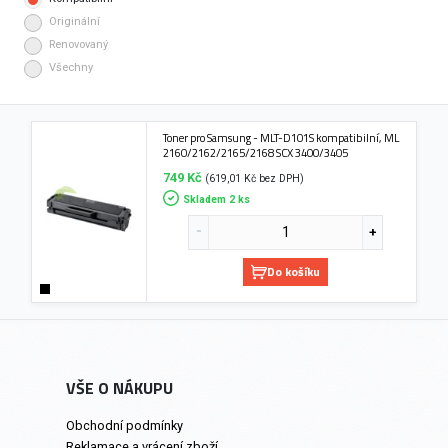
Originální
Renovovaný
Všechny
Toner pro Samsung - MLT-D101S kompatibilní, ML
2160/2162/2165/2168 SCX 3400/3405
749 Kč
(619,01 Kč bez DPH)
Skladem 2 ks
Do košíku
VŠE O NÁKUPU
Obchodní podmínky
Reklamace a vrácení zboží