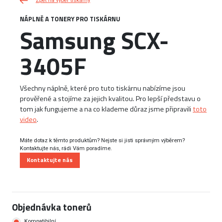
Zpět na výběr tiskárny
NÁPLNĚ A TONERY PRO TISKÁRNU
Samsung SCX-
3405F
Všechny náplně, které pro tuto tiskárnu nabízíme jsou
prověřené a stojíme za jejich kvalitou. Pro lepší představu o
tom jak fungujeme a na co klademe důraz jsme připravili
toto
video
.
Máte dotaz k těmto produktům? Nejste si jisti správným výběrem?
Kontaktujte nás, rádi Vám poradíme.
Kontaktujte nás
Objednávka tonerů
Kompatibilní