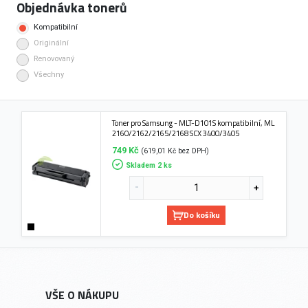
Objednávka tonerů
Kompatibilní
Originální
Renovovaný
Všechny
Toner pro Samsung - MLT-D101S kompatibilní, ML
2160/2162/2165/2168 SCX 3400/3405
749 Kč
(619,01 Kč bez DPH)
Skladem 2 ks
Do košíku
VŠE O NÁKUPU