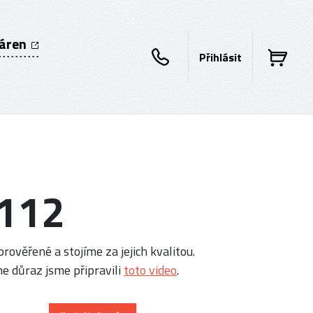
káren
Přihlásit
112
rověřené a stojíme za jejich kvalitou.
e důraz jsme připravili
toto video
.