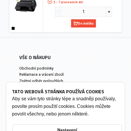
3 - 7 pracovních dní
Do košíku
VŠE O NÁKUPU
Obchodní podmínky
Reklamace a vrácení zboží
Zpětný odběr vysloužilých
elektrozařízení
TATO WEBOVÁ STRÁNKA POUŽÍVÁ COOKIES
Prodejna a osobní odběr
Aby se vám tyto stránky lépe a snadněji používaly,
povolte prosím použití cookies. Cookies můžete
INFORMACE
povolit všechny, nebo jenom některé.
Výkup tonerů
Soukromí a cookies
Nastavení