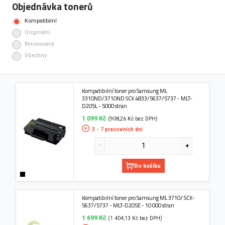
Objednávka tonerů
Kompatibilní
Originální
Renovovaný
Všechny
Kompatibilní toner pro Samsung ML
3310ND/3710ND SCX 4833/5637/5737 - MLT-
D205L - 5000 stran
1 099 Kč
(908,26 Kč bez DPH)
3 - 7 pracovních dní
Do košíku
Kompatibilní toner pro Samsung ML 3710/ SCX-
5637/5737 - MLT-D205E - 10 000 stran
1 699 Kč
(1 404,13 Kč bez DPH)