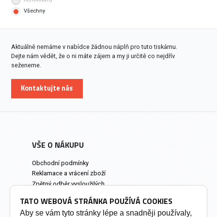
Všechny
Aktuálně nemáme v nabídce žádnou náplň pro tuto tiskárnu.
Dejte nám vědět, že o ni máte zájem a my ji určitě co nejdřív
seženeme.
Kontaktujte nás
VŠE O NÁKUPU
Obchodní podmínky
Reklamace a vrácení zboží
Zpětný odběr vysloužilých
elektrozařízení
TATO WEBOVÁ STRÁNKA POUŽÍVÁ COOKIES
Prodejna a osobní odběr
Aby se vám tyto stránky lépe a snadněji používaly,