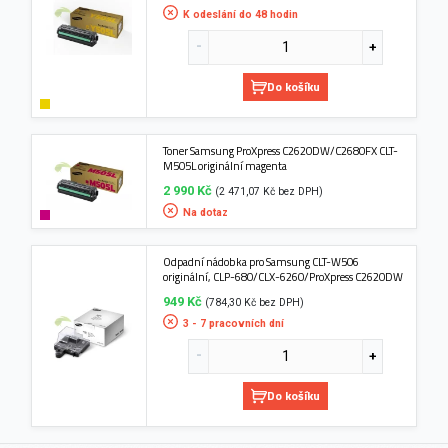
K odeslání do 48 hodin
Do košíku
Toner Samsung ProXpress C2620DW/C2680FX CLT-
M505L originální magenta
2 990 Kč
(2 471,07 Kč bez DPH)
Na dotaz
Odpadní nádobka pro Samsung CLT-W506
originální, CLP-680/CLX-6260/ProXpress C2620DW
949 Kč
(784,30 Kč bez DPH)
3 - 7 pracovních dní
Do košíku