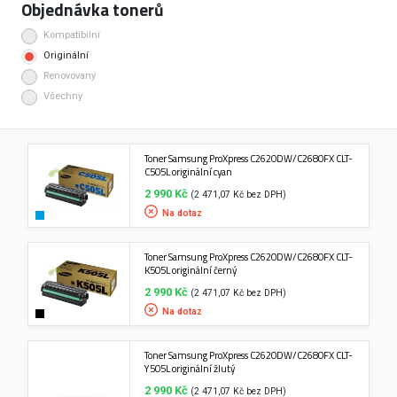
Objednávka tonerů
Kompatibilní
Originální
Renovovaný
Všechny
Toner Samsung ProXpress C2620DW/C2680FX CLT-
C505L originální cyan
2 990 Kč
(2 471,07 Kč bez DPH)
Na dotaz
Toner Samsung ProXpress C2620DW/C2680FX CLT-
K505L originální černý
2 990 Kč
(2 471,07 Kč bez DPH)
Na dotaz
Toner Samsung ProXpress C2620DW/C2680FX CLT-
Y505L originální žlutý
2 990 Kč
(2 471,07 Kč bez DPH)