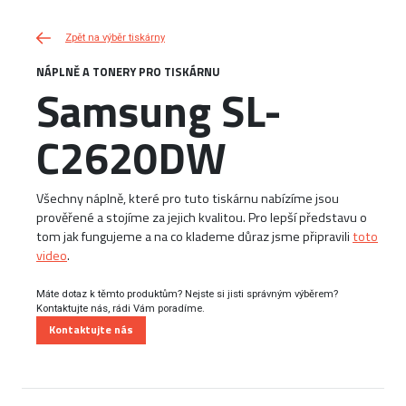
Zpět na výběr tiskárny
NÁPLNĚ A TONERY PRO TISKÁRNU
Samsung SL-
C2620DW
Všechny náplně, které pro tuto tiskárnu nabízíme jsou
prověřené a stojíme za jejich kvalitou. Pro lepší představu o
tom jak fungujeme a na co klademe důraz jsme připravili
toto
video
.
Máte dotaz k těmto produktům? Nejste si jisti správným výběrem?
Kontaktujte nás, rádi Vám poradíme.
Kontaktujte nás