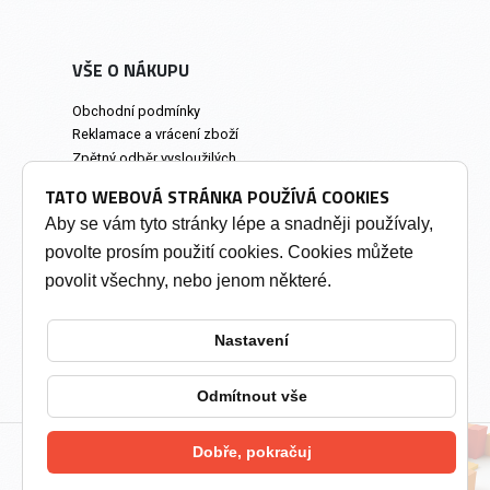
VŠE O NÁKUPU
Obchodní podmínky
Reklamace a vrácení zboží
Zpětný odběr vysloužilých
elektrozařízení
TATO WEBOVÁ STRÁNKA POUŽÍVÁ COOKIES
Prodejna a osobní odběr
Aby se vám tyto stránky lépe a snadněji používaly,
povolte prosím použití cookies. Cookies můžete
INFORMACE
povolit všechny, nebo jenom některé.
Výkup tonerů
Soukromí a cookies
Nastavení
Kontakty
Změnit nastavení cookies
Odmítnout vše
Dobře, pokračuj
2026 © Tonery Olomouc - Tonery do tiskáren
vytvořil