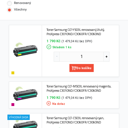
Renovovaný
Všechny
Toner Samsung CLT-Y503L renovovaný žlutý,
ProXpress C3010ND/C3060FR/C3060ND
1 790 Kč
(1 479,34 Kč bez DPH)
Skladem 1 ks
Do košíku
Toner Samsung CLT-M503L renovovaný magenta,
ProXpress C3010ND/C3060FR/C3060ND
1 790 Kč
(1 479,34 Kč bez DPH)
Na dotaz
VÝHODNÁ SADA
Toner Samsung CLT-C503L renovovaný cyan,
ProXpress C3010ND/C3060FR/C3060ND