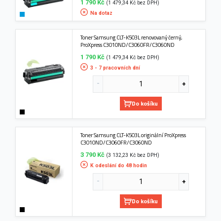
1 790 Kč
(1 479,34 Kč bez DPH)
Na dotaz
Toner Samsung CLT-K503L renovovaný černý,
ProXpress C3010ND/C3060FR/C3060ND
1 790 Kč
(1 479,34 Kč bez DPH)
3 - 7 pracovních dní
Do košíku
Toner Samsung CLT-K503L originální ProXpress
C3010ND/C3060FR/C3060ND
3 790 Kč
(3 132,23 Kč bez DPH)
K odeslání do 48 hodin
Do košíku