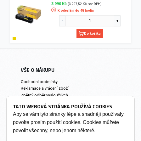
3 990 Kč
(3 297,52 Kč bez DPH)
K odeslání do 48 hodin
Do košíku
VŠE O NÁKUPU
Obchodní podmínky
Reklamace a vrácení zboží
Zpětný odběr vysloužilých
elektrozařízení
TATO WEBOVÁ STRÁNKA POUŽÍVÁ COOKIES
Prodejna a osobní odběr
Aby se vám tyto stránky lépe a snadněji používaly,
povolte prosím použití cookies. Cookies můžete
INFORMACE
povolit všechny, nebo jenom některé.
Výkup tonerů