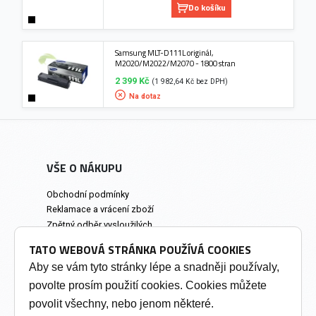
Do košíku
Samsung MLT-D111L originál,
M2020/M2022/M2070 - 1800 stran
2 399 Kč
(1 982,64 Kč bez DPH)
Na dotaz
VŠE O NÁKUPU
Obchodní podmínky
Reklamace a vrácení zboží
Zpětný odběr vysloužilých
elektrozařízení
TATO WEBOVÁ STRÁNKA POUŽÍVÁ COOKIES
Prodejna a osobní odběr
Aby se vám tyto stránky lépe a snadněji používaly,
povolte prosím použití cookies. Cookies můžete
INFORMACE
povolit všechny, nebo jenom některé.