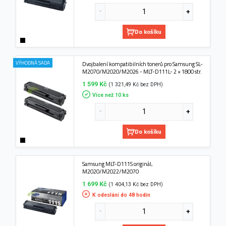
Do košíku
VÝHODNÁ SADA
Dvojbalení kompatibilních tonerů pro Samsung SL-
M2070/M2020/M2026 - MLT-D111L- 2 × 1800 str.
1 599 Kč
(1 321,49 Kč bez DPH)
Více než 10 ks
Do košíku
Samsung MLT-D111S originál,
M2020/M2022/M2070
1 699 Kč
(1 404,13 Kč bez DPH)
K odeslání do 48 hodin