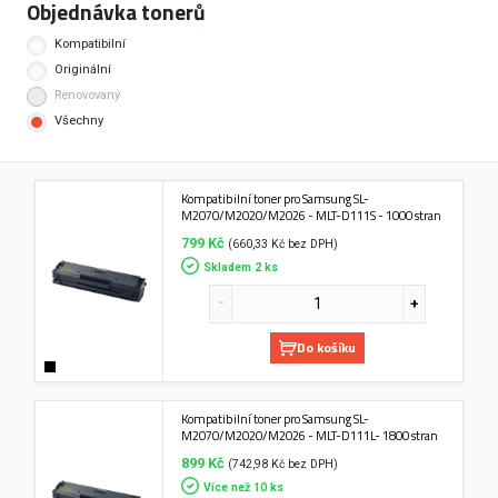
Objednávka tonerů
Kompatibilní
Originální
Renovovaný
Všechny
Kompatibilní toner pro Samsung SL-
M2070/M2020/M2026 - MLT-D111S - 1000 stran
799 Kč
(660,33 Kč bez DPH)
Skladem 2 ks
Do košíku
Kompatibilní toner pro Samsung SL-
M2070/M2020/M2026 - MLT-D111L- 1800 stran
899 Kč
(742,98 Kč bez DPH)
Více než 10 ks