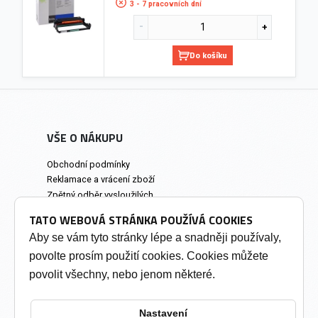
3 - 7 pracovních dní
Do košíku
VŠE O NÁKUPU
Obchodní podmínky
Reklamace a vrácení zboží
Zpětný odběr vysloužilých
elektrozařízení
TATO WEBOVÁ STRÁNKA POUŽÍVÁ COOKIES
Prodejna a osobní odběr
Aby se vám tyto stránky lépe a snadněji používaly,
povolte prosím použití cookies. Cookies můžete
INFORMACE
povolit všechny, nebo jenom některé.
Výkup tonerů
Soukromí a cookies
Nastavení