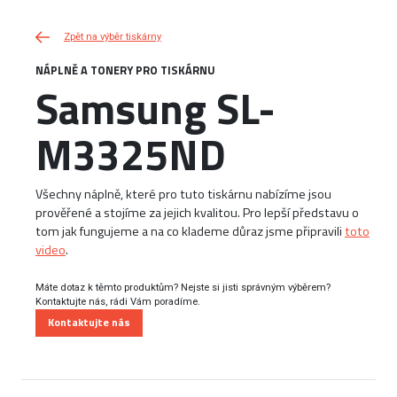
Zpět na výběr tiskárny
NÁPLNĚ A TONERY PRO TISKÁRNU
Samsung SL-
M3325ND
Všechny náplně, které pro tuto tiskárnu nabízíme jsou
prověřené a stojíme za jejich kvalitou. Pro lepší představu o
tom jak fungujeme a na co klademe důraz jsme připravili
toto
video
.
Máte dotaz k těmto produktům? Nejste si jisti správným výběrem?
Kontaktujte nás, rádi Vám poradíme.
Kontaktujte nás