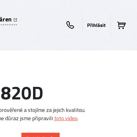
káren
Přihlásit
3820D
rověřené a stojíme za jejich kvalitou.
e důraz jsme připravili
toto video
.