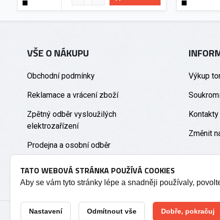
VŠE O NÁKUPU
INFOR
Obchodní podmínky
Výkup to
Reklamace a vrácení zboží
Soukromí
Zpětný odběr vysloužilých
Kontakty
elektrozařízení
Změnit n
Prodejna a osobní odběr
TATO WEBOVÁ STRÁNKA POUŽÍVÁ COOKIES
Aby se vám tyto stránky lépe a snadněji používaly, povol
Nastavení
Odmítnout vše
Dobře, pokračuj