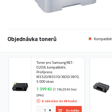
Objednávka tonerů
Kompatibiln
Toner pro Samsung MLT-
D203L kompatibilní,
ProXpress
M3320/M3370/3820/3870,
5 000 stran
1 399 Kč
(1 156,20 Kč bez
DPH)
K odeslání do 48 hodin
Do košíku