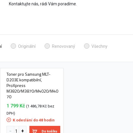
Kontaktujte nás, rádi Vám poradíme.
í
Originální
Renovovaný
Všechny
Toner pro Samsung MLT-
D203E kompatibilní,
ProXpress
M3820/M3870/M4020/M40
70
1 799 Kč
(1 486,78 Kč bez
DPH)
K odeslání do 48 hodin
Do košíku