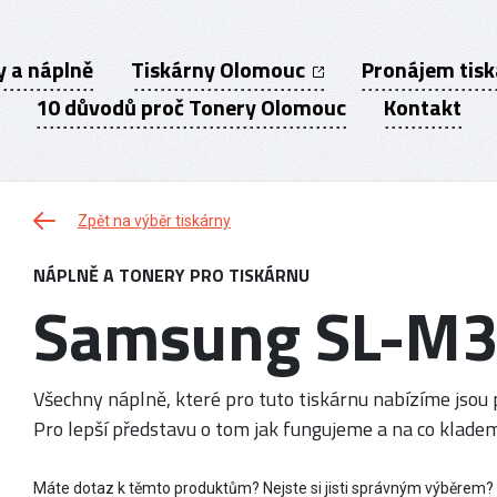
y a náplně
Tiskárny Olomouc
Pronájem tis
10 důvodů proč Tonery Olomouc
Kontakt
Zpět na výběr tiskárny
NÁPLNĚ A TONERY PRO TISKÁRNU
Samsung SL-M
Všechny náplně, které pro tuto tiskárnu nabízíme jsou p
Pro lepší představu o tom jak fungujeme a na co kladem
Máte dotaz k těmto produktům? Nejste si jisti správným výběrem?