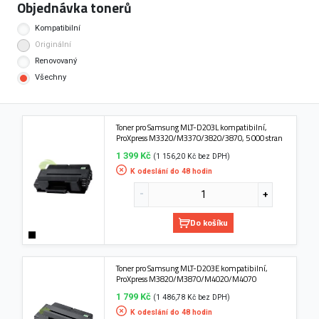
Objednávka tonerů
Kompatibilní
Originální
Renovovaný
Všechny
Toner pro Samsung MLT-D203L kompatibilní,
ProXpress M3320/M3370/3820/3870, 5 000 stran
1 399 Kč
(1 156,20 Kč bez DPH)
K odeslání do 48 hodin
Do košíku
Toner pro Samsung MLT-D203E kompatibilní,
ProXpress M3820/M3870/M4020/M4070
1 799 Kč
(1 486,78 Kč bez DPH)
K odeslání do 48 hodin