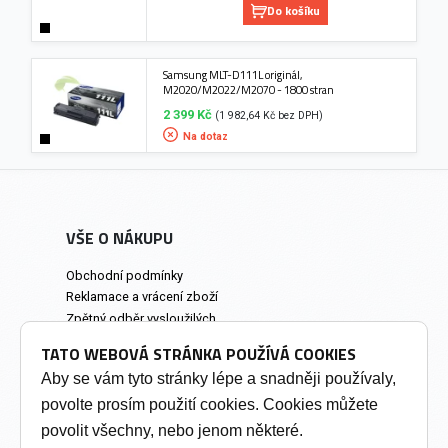
Do košíku
Samsung MLT-D111L originál,
M2020/M2022/M2070 - 1800 stran
2 399 Kč
(1 982,64 Kč bez DPH)
Na dotaz
VŠE O NÁKUPU
Obchodní podmínky
Reklamace a vrácení zboží
Zpětný odběr vysloužilých
elektrozařízení
TATO WEBOVÁ STRÁNKA POUŽÍVÁ COOKIES
Prodejna a osobní odběr
Aby se vám tyto stránky lépe a snadněji používaly,
povolte prosím použití cookies. Cookies můžete
INFORMACE
povolit všechny, nebo jenom některé.