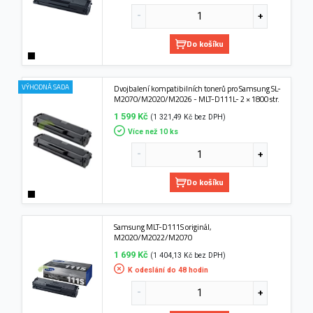
Do košíku
VÝHODNÁ SADA
Dvojbalení kompatibilních tonerů pro Samsung SL-
M2070/M2020/M2026 - MLT-D111L- 2 × 1800 str.
1 599 Kč
(1 321,49 Kč bez DPH)
Více než 10 ks
Do košíku
Samsung MLT-D111S originál,
M2020/M2022/M2070
1 699 Kč
(1 404,13 Kč bez DPH)
K odeslání do 48 hodin