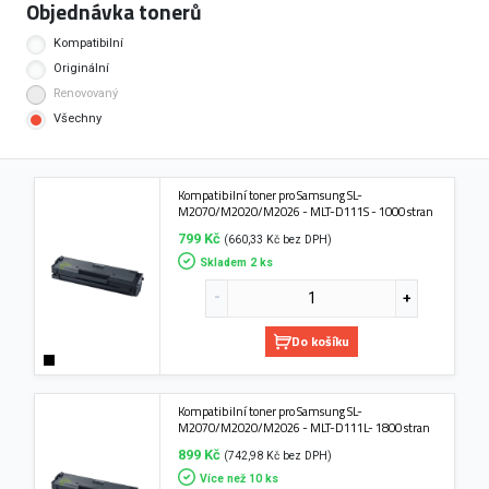
Objednávka tonerů
Kompatibilní
Originální
Renovovaný
Všechny
Kompatibilní toner pro Samsung SL-
M2070/M2020/M2026 - MLT-D111S - 1000 stran
799 Kč
(660,33 Kč bez DPH)
Skladem 2 ks
Do košíku
Kompatibilní toner pro Samsung SL-
M2070/M2020/M2026 - MLT-D111L- 1800 stran
899 Kč
(742,98 Kč bez DPH)
Více než 10 ks