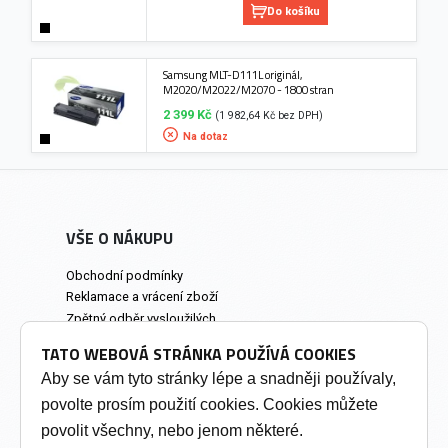
Do košíku
Samsung MLT-D111L originál,
M2020/M2022/M2070 - 1800 stran
2 399 Kč
(1 982,64 Kč bez DPH)
Na dotaz
VŠE O NÁKUPU
Obchodní podmínky
Reklamace a vrácení zboží
Zpětný odběr vysloužilých
elektrozařízení
TATO WEBOVÁ STRÁNKA POUŽÍVÁ COOKIES
Prodejna a osobní odběr
Aby se vám tyto stránky lépe a snadněji používaly,
povolte prosím použití cookies. Cookies můžete
INFORMACE
povolit všechny, nebo jenom některé.