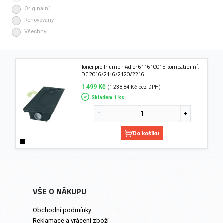
Originální
Renovovaný
Všechny
Toner pro Triumph Adler 611610015 kompatibilní,
DC 2016/2116/2120/2216
1 499 Kč
(1 238,84 Kč bez DPH)
Skladem 1 ks
Do košíku
VŠE O NÁKUPU
Obchodní podmínky
Reklamace a vrácení zboží