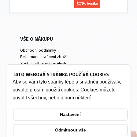
Do košíku
VŠE O NÁKUPU
Obchodní podmínky
Reklamace a vrácení zboží
Zpětný odběr vysloužilých
elektrozařízení
TATO WEBOVÁ STRÁNKA POUŽÍVÁ COOKIES
Prodejna a osobní odběr
Aby se vám tyto stránky lépe a snadněji používaly,
povolte prosím použití cookies. Cookies můžete
INFORMACE
povolit všechny, nebo jenom některé.
Výkup tonerů
Soukromí a cookies
Nastavení
Kontakty
Změnit nastavení cookies
Odmítnout vše