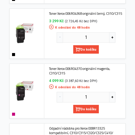
Toner Xerox 006R04368 originální černý, C310/C315
3 299 Kč
(2 726,45 Kč bez DPH)
K odeslání do 48 hodin
Do košíku
Toner Xerox 006R04370 originální magenta,
C310/C315
4 099 Kč
(3 387,60 Kč bez DPH)
K odeslání do 48 hodin
Do košíku
Odpadní nádobka pro Xerox 008R13325
kompatibilní, C310/C315/C320/C325/C410/