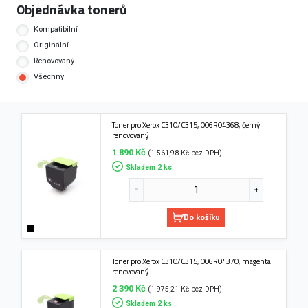
Objednávka tonerů
Kompatibilní
Originální
Renovovaný
Všechny
Toner pro Xerox C310/C315, 006R04368, černý
renovovaný
1 890 Kč
(1 561,98 Kč bez DPH)
Skladem 2 ks
Do košíku
Toner pro Xerox C310/C315, 006R04370, magenta
renovovaný
2 390 Kč
(1 975,21 Kč bez DPH)
Skladem 2 ks