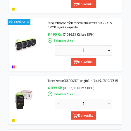
Do košíku
VÝHODNÁ SADA
Sada renovovaných tonerů pro Xerox C310/C315 -
CMYK, vysoká kapacita
8 490 Kč
(7 016,53 Kč bez DPH)
Skladem 2 ks
Do košíku
Toner Xerox 006R04371 originální žlutý, C310/C315
4 099 Kč
(3 387,60 Kč bez DPH)
Skladem 1 ks
Do košíku