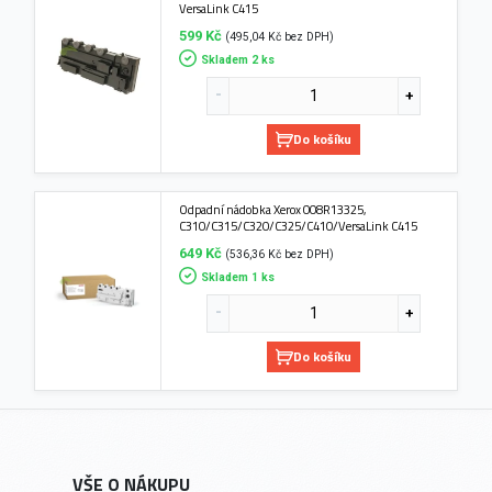
VersaLink C415
599 Kč
(495,04 Kč bez DPH)
Skladem 2 ks
Do košíku
Odpadní nádobka Xerox 008R13325,
C310/C315/C320/C325/C410/VersaLink C415
649 Kč
(536,36 Kč bez DPH)
Skladem 1 ks
Do košíku
VŠE O NÁKUPU