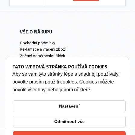
VŠE O NÁKUPU
Obchodní podmínky
Reklamace a vrácení zboží
Zpětný odběr vysloužilých
elektrozařízení
TATO WEBOVÁ STRÁNKA POUŽÍVÁ COOKIES
Prodejna a osobní odběr
Aby se vám tyto stránky lépe a snadněji používaly,
povolte prosím použití cookies. Cookies můžete
INFORMACE
povolit všechny, nebo jenom některé.
Výkup tonerů
Soukromí a cookies
Nastavení
Kontakty
Změnit nastavení cookies
Odmítnout vše