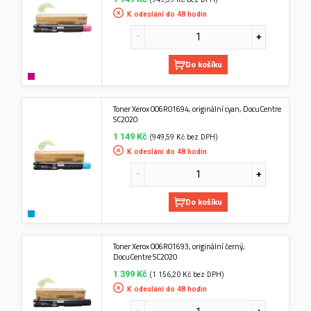
K odeslání do 48 hodin
Do košíku
Toner Xerox 006R01694, originální cyan, DocuCentre
SC2020
1 149 Kč
(949,59 Kč bez DPH)
K odeslání do 48 hodin
Do košíku
Toner Xerox 006R01693, originální černý,
DocuCentre SC2020
1 399 Kč
(1 156,20 Kč bez DPH)
K odeslání do 48 hodin