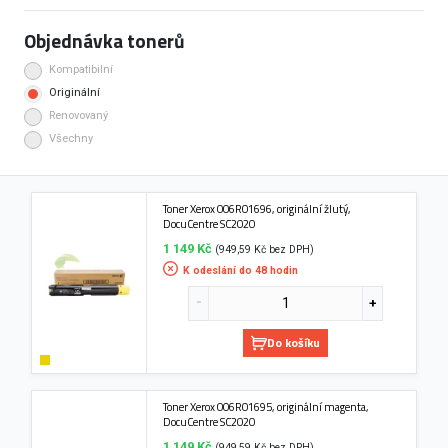
Objednávka tonerů
Kompatibilní
Originální
Renovovaný
Všechny
Toner Xerox 006R01696, originální žlutý,
DocuCentre SC2020
1 149 Kč
(949,59 Kč bez DPH)
K odeslání do 48 hodin
Do košíku
Toner Xerox 006R01695, originální magenta,
DocuCentre SC2020
1 149 Kč
(949,59 Kč bez DPH)