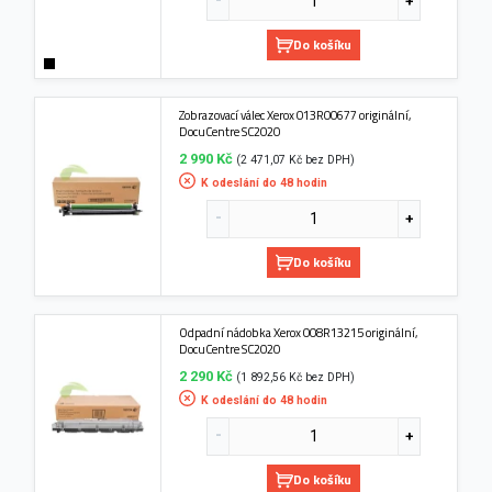
Do košíku
Zobrazovací válec Xerox 013R00677 originální,
DocuCentre SC2020
2 990 Kč
(2 471,07 Kč bez DPH)
K odeslání do 48 hodin
Do košíku
Odpadní nádobka Xerox 008R13215 originální,
DocuCentre SC2020
2 290 Kč
(1 892,56 Kč bez DPH)
K odeslání do 48 hodin
Do košíku