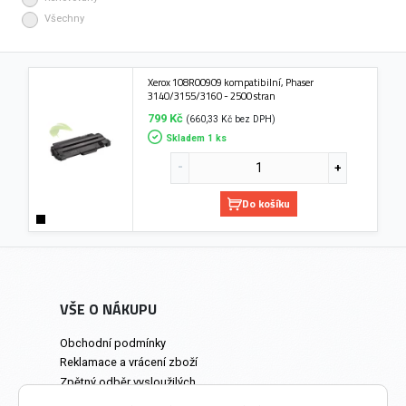
Všechny
Xerox 108R00909 kompatibilní, Phaser
3140/3155/3160 - 2500 stran
799 Kč
(660,33 Kč bez DPH)
Skladem 1 ks
Do košíku
VŠE O NÁKUPU
Obchodní podmínky
Reklamace a vrácení zboží
Zpětný odběr vysloužilých
elektrozařízení