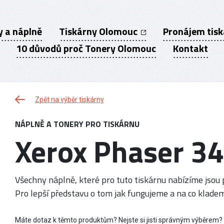
y a náplně
Tiskárny Olomouc
Pronájem tis
10 důvodů proč Tonery Olomouc
Kontakt
Zpět na výběr tiskárny
NÁPLNĚ A TONERY PRO TISKÁRNU
Xerox Phaser 3
Všechny náplně, které pro tuto tiskárnu nabízíme jsou p
Pro lepší představu o tom jak fungujeme a na co kladem
Máte dotaz k těmto produktům? Nejste si jisti správným výběrem?