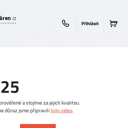
káren
Přihlásit
425
rověřené a stojíme za jejich kvalitou.
e důraz jsme připravili
toto video
.