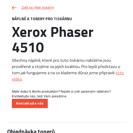
Zpět na výběr tiskárny
NÁPLNĚ A TONERY PRO TISKÁRNU
Xerox Phaser
4510
Všechny náplně, které pro tuto tiskárnu nabízíme jsou
prověřené a stojíme za jejich kvalitou. Pro lepší představu o
tom jak fungujeme a na co klademe důraz jsme připravili
toto
video
.
Máte dotaz k těmto produktům? Nejste si jisti správným výběrem?
Kontaktujte nás, rádi Vám poradíme.
Kontaktujte nás
Objednávka tonerů