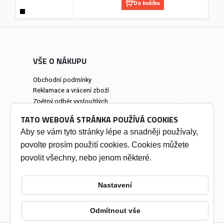
Do košíku
VŠE O NÁKUPU
Obchodní podmínky
Reklamace a vrácení zboží
Zpětný odběr vysloužilých
elektrozařízení
TATO WEBOVÁ STRÁNKA POUŽÍVÁ COOKIES
Prodejna a osobní odběr
Aby se vám tyto stránky lépe a snadněji používaly,
povolte prosím použití cookies. Cookies můžete
INFORMACE
povolit všechny, nebo jenom některé.
Výkup tonerů
Soukromí a cookies
Nastavení
Kontakty
Změnit nastavení cookies
Odmítnout vše